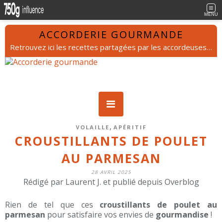
MENU
ACCORDERIE GOURMANDE
Retrouvez ici les recettes partagées par les accordeuses et les accordeurs.
,
VOLAILLE
APÉRITIF
CROUSTILLANTS DE POULET
AU PARMESAN
28 AVRIL 2025
Rédigé par Laurent J. et publié depuis Overblog
Rien de tel que ces
croustillants de poulet au
parmesan
pour satisfaire vos envies de
gourmandise
!