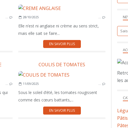
BASIQUES
NE
…
28/10/2025
…
DESSERT
Elle n’est ni anglaise ni crème au sens strict,
mais elle sait se faire...
EN SAVOIR PLUS
AC
E
COULIS DE TOMATES
Retro
POMMES DE TERRE
les a
…
11/09/2025
…
BASIQUES
s qui
Sous le soleil d’été, les tomates rougissent
CA
comme des cœurs battants,...
Lég
EN SAVOIR PLUS
Pâtis
Pâtes