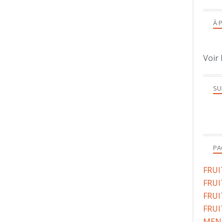
À 
Voir 
SU
PA
FRU
FRUI
FRUI
FRUI
MENU