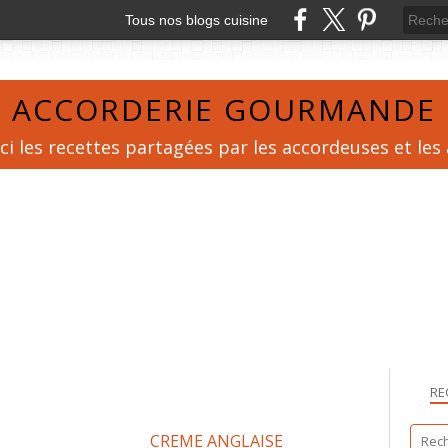
Tous nos blogs cuisine
ACCORDERIE GOURMANDE
ci les recettes partagées par les accordeuses et les
RE
CREME ANGLAISE