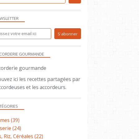
BASIQUES
WSLETTER
DESSERT
CORDERIE GOURMANDE
uvez ici les recettes partagées par
BASIQUES
ccordeuses et les accordeurs.
SAUCES
TÉGORIES
umes
(39)
serie
(24)
, Riz, Céréales
(22)