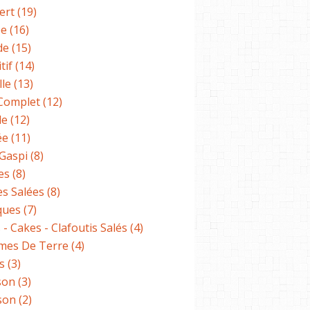
ert
(19)
pe
(16)
BASIQUES
de
(15)
SAUCES
tif
(14)
lle
(13)
 Complet
(12)
de
(12)
ée
(11)
-Gaspi
(8)
es
(8)
es Salées
(8)
ques
(7)
 - Cakes - Clafoutis Salés
(4)
es De Terre
(4)
s
(3)
son
(3)
son
(2)