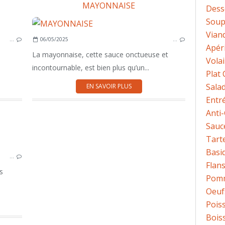
MAYONNAISE
Dess
Sou
BASIQUES
Vian
…
06/05/2025
…
PÂTISSERIE
Apéri
La mayonnaise, cette sauce onctueuse et
Volai
incontournable, est bien plus qu’un...
Plat
Sala
EN SAVOIR PLUS
Entr
Anti
Sauc
Tart
BASIQUES
Basi
…
Flans
s
Pomm
Oeuf
Pois
Bois