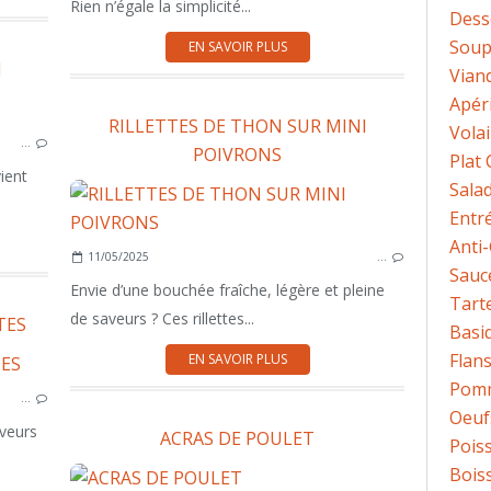
Rien n’égale la simplicité...
Dess
Sou
EN SAVOIR PLUS
N
Vian
Apéri
ENTRÉE
RILLETTES DE THON SUR MINI
Volai
…
POISSON
POIVRONS
Plat
ient
Sala
Entr
Anti
11/05/2025
…
Sauc
Envie d’une bouchée fraîche, légère et pleine
Tart
de saveurs ? Ces rillettes...
TES
Basi
Flans
EN SAVOIR PLUS
APÉRITIF
Pomm
…
ENTRÉE
Oeuf
veurs
ACRAS DE POULET
Pois
Bois