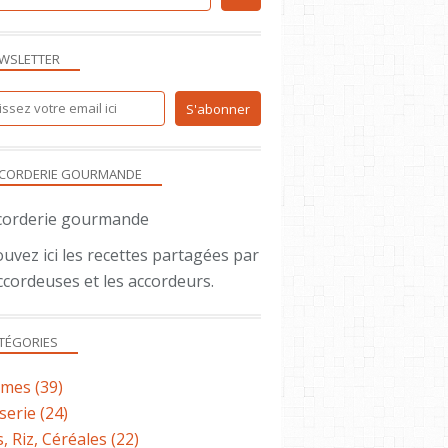
WSLETTER
SALADE
ENTRÉE
CORDERIE GOURMANDE
uvez ici les recettes partagées par
ccordeuses et les accordeurs.
TÉGORIES
ENTRÉE
SALADE
umes
(39)
serie
(24)
, Riz, Céréales
(22)