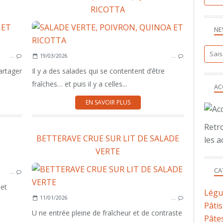
RICOTTA
NE
ENTRÉE
LÉGUMES
…
19/03/2026
…
artager
Il y a des salades qui se contentent d’être
fraîches… et puis il y a celles...
AC
EN SAVOIR PLUS
Retro
BETTERAVE CRUE SUR LIT DE SALADE
les a
VERTE
ENTRÉE
CA
…
 et
Lég
11/01/2026
…
Pâtis
U ne entrée pleine de fraîcheur et de contraste
Pâtes