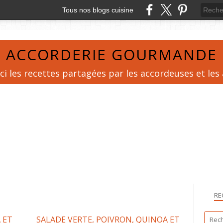
Tous nos blogs cuisine
ACCORDERIE GOURMANDE
ci les recettes partagées par les accordeuses et les
RE
 ET
SALADE VERTE, POIVRON, QUINOA ET