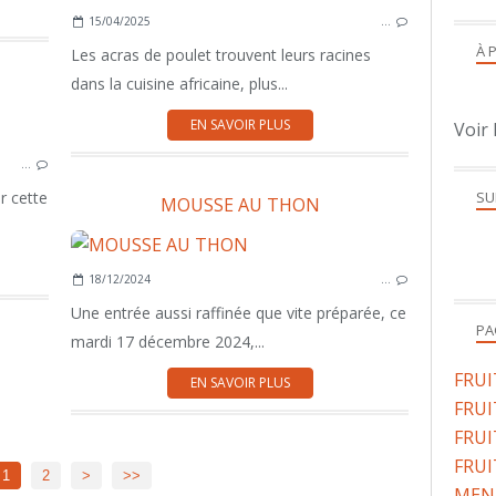
15/04/2025
…
À 
Les acras de poulet trouvent leurs racines
dans la cuisine africaine, plus...
EN SAVOIR PLUS
Voir 
ENTRÉE
…
SALADE
SU
r cette
MOUSSE AU THON
18/12/2024
…
Une entrée aussi raffinée que vite préparée, ce
PA
mardi 17 décembre 2024,...
FRU
EN SAVOIR PLUS
FRUI
FRUI
FRUI
1
2
>
>>
MENU