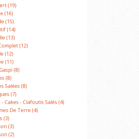
ert
(19)
pe
(16)
de
(15)
tif
(14)
lle
(13)
 Complet
(12)
de
(12)
APÉRITIF
ée
(11)
ENTRÉE
-Gaspi
(8)
POISSON
es
(8)
es Salées
(8)
ques
(7)
 - Cakes - Clafoutis Salés
(4)
es De Terre
(4)
s
(3)
son
(3)
son
(2)
ENTRÉE