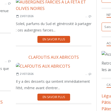
…
 venue
NE
23/07/2026
…
Soleil, parfums du Sud et générosité à partager
: ces aubergines farcies...
EN SAVOIR PLUS
AC
VOLAILLE
CLAFOUTIS AUX ABRICOTS
…
Retro
ès que
les a
21/07/2026
…
Il y a des desserts qui sentent immédiatement
CA
l’été, même avant d’entrer...
Lég
EN SAVOIR PLUS
ES
Pâtis
Pâtes