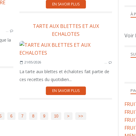
RE
EN SAVOIR PLUS
À 
VIANDE
PLAT COMPLET
TARTE AUX BLETTES ET AUX
…
LÉGUMES
ECHALOTES
Voir 
 que la
SU
21/05/2026
…
La tarte aux blettes et échalotes fait partie de
ces recettes du quotidien...
PA
EN SAVOIR PLUS
FRU
FRUI
5
6
7
8
9
10
>
>>
FRUI
FRUI
MENU