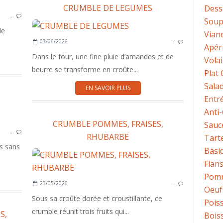
ANTI-GASPI
CRUMBLE DE LEGUMES
Dess
…
FLANS - CAKES - CLAFOUTIS SALÉS
Sou
le
Vian
03/06/2026
…
Apéri
Dans le four, une fine pluie d’amandes et de
Volai
beurre se transforme en croûte...
Plat
Sala
EN SAVOIR PLUS
Entr
Anti
SALADE
CRUMBLE POMMES, FRAISES,
Sauc
…
RHUBARBE
Tart
ps sans
Basi
Flans
Pomm
23/05/2026
…
Oeuf
Sous sa croûte dorée et croustillante, ce
Pois
crumble réunit trois fruits qui...
S,
Bois