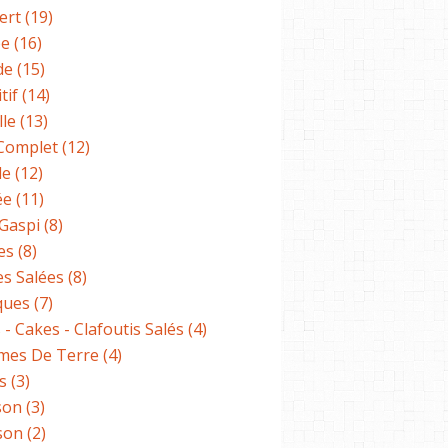
ert
(19)
pe
(16)
LÉGUMES
de
(15)
tif
(14)
lle
(13)
 Complet
(12)
de
(12)
ée
(11)
-Gaspi
(8)
es
(8)
es Salées
(8)
ques
(7)
DESSERT
 - Cakes - Clafoutis Salés
(4)
es De Terre
(4)
s
(3)
son
(3)
son
(2)