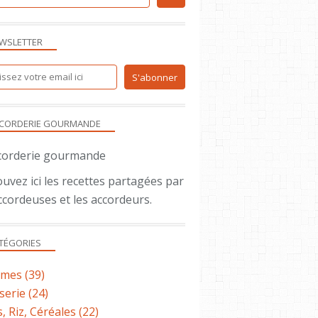
ENTRÉE
LÉGUMES
WSLETTER
CORDERIE GOURMANDE
uvez ici les recettes partagées par
PÂTISSERIE
ccordeuses et les accordeurs.
TÉGORIES
umes
(39)
serie
(24)
, Riz, Céréales
(22)