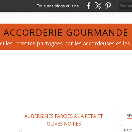
Tous nos blogs cuisine
ACCORDERIE GOURMANDE
ci les recettes partagées par les accordeuses et les
AUBERGINES FARCIES A LA FETA ET
RE
OLIVES NOIRES
SALADE