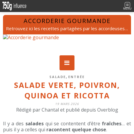
MENU
ACCORDERIE GOURMANDE
Retrouvez ici les recettes partagées par les accordeuses et les accordeurs.
,
SALADE
ENTRÉE
SALADE VERTE, POIVRON,
QUINOA ET RICOTTA
19 MARS 2026
Rédigé par Chantal et publié depuis Overblog
Il y a des
salades
qui se contentent d’être
fraîches
… et
puis il y a celles qui
racontent quelque chose
.