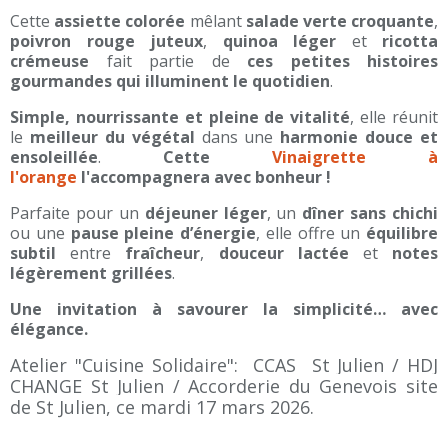
Cette
assiette colorée
mêlant
salade verte croquante
,
poivron rouge juteux
,
quinoa léger
et
ricotta
crémeuse
fait partie de
ces petites histoires
gourmandes qui illuminent le quotidien
.
Simple, nourrissante et pleine de vitalité
, elle réunit
le
meilleur du végétal
dans une
harmonie douce et
ensoleillée
.
Cette
Vinaigrette à
l'orange
l'accompagnera avec bonheur !
Parfaite pour un
déjeuner léger
, un
dîner sans chichi
ou une
pause pleine d’énergie
, elle offre un
équilibre
subtil
entre
fraîcheur
,
douceur lactée
et
notes
légèrement grillées
.
Une invitation à savourer la simplicité… avec
élégance.
Atelier "Cuisine Solidaire": CCAS St Julien / HDJ
CHANGE St Julien / Accorderie du Genevois site
de St Julien, ce mardi 17 mars 2026.