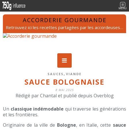
MENU
ACCORDERIE GOURMANDE
Retrouvez ici les recettes partagées par les accordeuses et les accordeurs.
,
SAUCES
VIANDE
SAUCE BOLOGNAISE
8 MAI 2025
Rédigé par Chantal et publié depuis Overblog
Un
classique indémodable
qui traverse les générations
et les frontières.
Originaire de la ville de
Bologne
, en Italie, cette
sauce